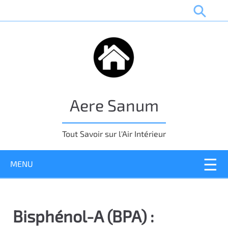
P
a
s
s
e
r
a
u
Aere Sanum
c
o
n
Tout Savoir sur l'Air Intérieur
t
e
MENU
n
u
p
r
Bisphénol-A (BPA) :
i
n