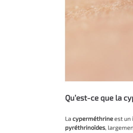
Qu’est-ce que la c
La
cyperméthrine
est un
pyréthrinoïdes
, largemen