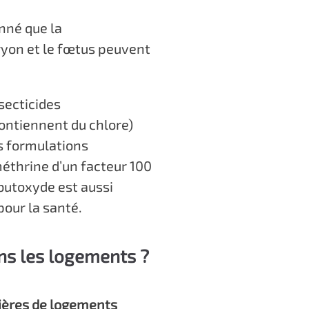
nné que la
ryon et le fœtus peuvent
secticides
ontiennent du chlore)
s formulations
méthrine d’un facteur 100
 butoxyde est aussi
pour la santé.
ns les logements ?
ières de logements