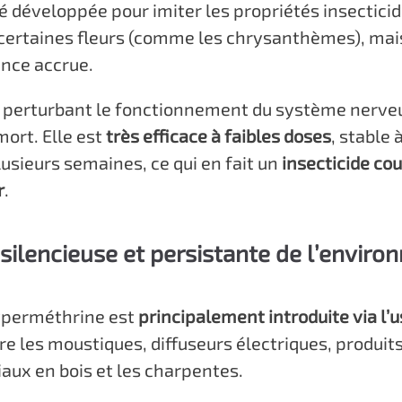
été développée pour imiter les propriétés insectici
 certaines fleurs (comme les chrysanthèmes), mais
ance accrue.
 perturbant le fonctionnement du système nerveu
ort. Elle est
très efficace à faibles doses
, stable 
lusieurs semaines, ce qui en fait un
insecticide co
r
.
ilencieuse et persistante de l’enviro
cyperméthrine est
principalement introduite via l’
re les moustiques, diffuseurs électriques, produits 
aux en bois et les charpentes.