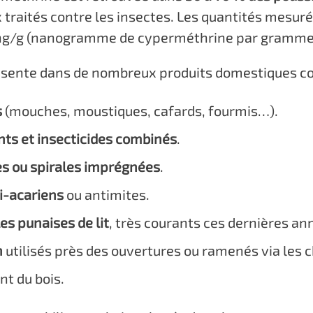
traités contre les insectes. Les quantités mesuré
ng/g (nanogramme de cyperméthrine par gramme 
ésente dans de nombreux produits domestiques co
s
(mouches, moustiques, cafards, fourmis…).
nts et insecticides combinés
.
es ou spirales imprégnées
.
ti-acariens
ou antimites.
es punaises de lit
, très courants ces dernières an
n
utilisés près des ouvertures ou ramenés via les 
nt du bois.