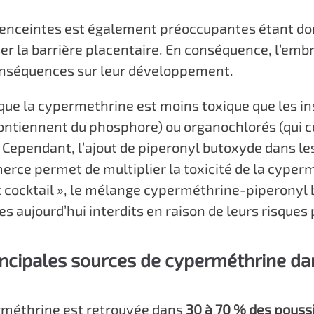
 enceintes est également préoccupantes étant do
r la barrière placentaire. En conséquence, l’emb
onséquences sur leur développement.
 que la cypermethrine est moins toxique que les in
ntiennent du phosphore) ou organochlorés (qui c
 Cependant, l’ajout de piperonyl butoxyde dans le
rce permet de multiplier la toxicité de la cyper
et cocktail », le mélange cyperméthrine-piperonyl
es aujourd’hui interdits en raison de leurs risques 
incipales sources de cyperméthrine da
erméthrine est retrouvée dans
30 à 70 % des pouss