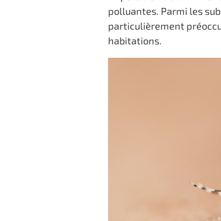
c
polluantes. Parmi les sub
i
particulièrement préoccu
p
habitations.
a
l