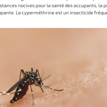
stances nocives pour la santé des occupants, la p
pante. La cyperméthrine est un insecticide fréq