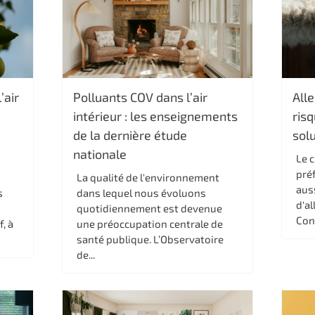
’air
Polluants COV dans l’air
Alle
intérieur : les enseignements
risq
de la dernière étude
sol
nationale
Le 
préf
a
La qualité de l'environnement
aus
s
dans lequel nous évoluons
d'al
quotidiennement est devenue
Cont
f, à
une préoccupation centrale de
santé publique. L’Observatoire
de...