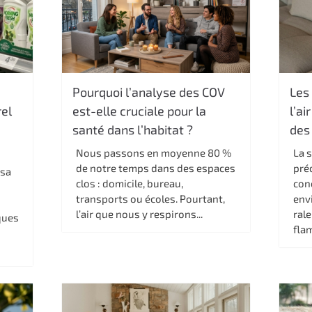
Pourquoi l’analyse des COV
Les
el
est-elle cruciale pour la
l’ai
santé dans l’habitat ?
des
Nous passons en moyenne 80 %
La s
de notre temps dans des espaces
pré
 sa
clos : domicile, bureau,
con
transports ou écoles. Pourtant,
env
l’air que nous y respirons...
rale
ques
flam