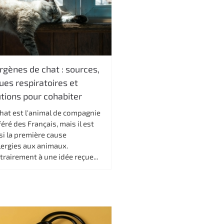
rgènes de chat : sources,
ues respiratoires et
utions pour cohabiter
chat est l'animal de compagnie
éré des Français, mais il est
si la première cause
lergies aux animaux.
rairement à une idée reçue...