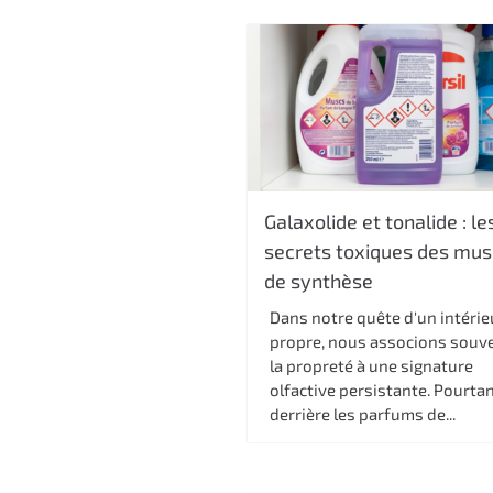
c
i
p
a
l
Galaxolide et tonalide : le
secrets toxiques des mus
de synthèse
Dans notre quête d'un intérie
propre, nous associons souv
la propreté à une signature
olfactive persistante. Pourtan
derrière les parfums de...