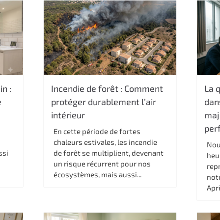
in :
Incendie de forêt : Comment
La q
e
protéger durablement l’air
dans
intérieur
maje
per
En cette période de fortes
chaleurs estivales, les incendie
Nou
ssi
de forêt se multiplient, devenant
heur
un risque récurrent pour nos
rep
écosystèmes, mais aussi...
not
Aprè