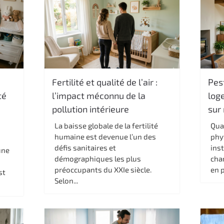
r
Fertilité et qualité de l’air :
Pes
té
l’impact méconnu de la
loge
pollution intérieure
sur
La baisse globale de la fertilité
Qua
humaine est devenue l’un des
phy
défis sanitaires et
ins
une
démographiques les plus
cha
préoccupants du XXIe siècle.
en p
st
Selon...