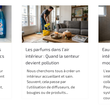
s
Les parfums dans l’air
Eau 
cs
intérieur : Quand la senteur
inté
devient pollution
mod
ur
Nous cherchons tous à créer un
L'ea
ent
intérieur accueillant et sain.
inté
Souvent, cela passe par
coll
t,
l'utilisation de diffuseurs, de
Pou
bougies ou de produits...
sys
cour