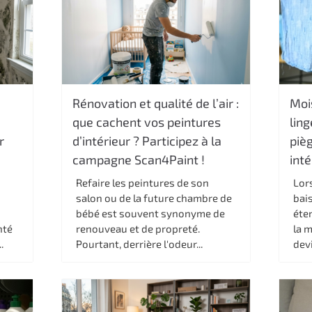
Rénovation et qualité de l’air :
Moi
que cachent vos peintures
ling
r
d’intérieur ? Participez à la
pièg
campagne Scan4Paint !
inté
Refaire les peintures de son
Lor
salon ou de la future chambre de
bais
bébé est souvent synonyme de
éten
nté
renouveau et de propreté.
la 
.
Pourtant, derrière l'odeur...
devi