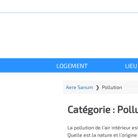
P
a
s
s
e
r
a
u
c
LOGEMENT
LIEU
o
n
t
Aere Sanum
❯
Pollution
e
n
Catégorie :
Poll
u
p
r
La pollution de l’air intérieur
i
Quelle est la nature et l’origine
n