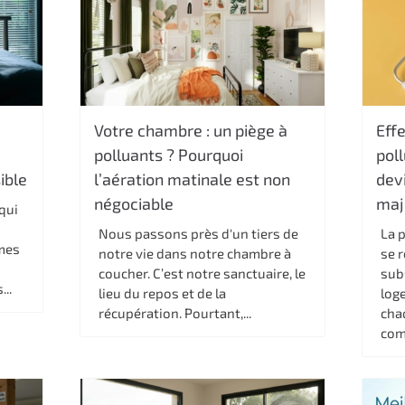
Votre chambre : un piège à
Effe
polluants ? Pourquoi
poll
ible
l’aération matinale est non
devi
négociable
maj
qui
Nous passons près d'un tiers de
La p
ômes
notre vie dans notre chambre à
se 
coucher. C’est notre sanctuaire, le
sub
..
lieu du repos et de la
log
récupération. Pourtant,...
cha
com