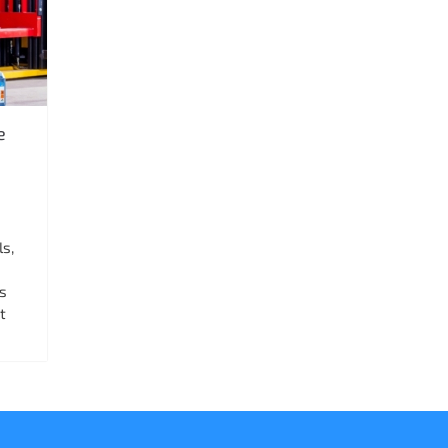
e
ls,
s
t