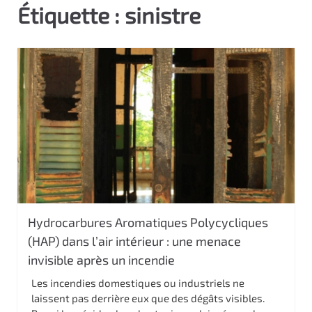
Étiquette :
sinistre
c
i
p
a
l
Hydrocarbures Aromatiques Polycycliques
(HAP) dans l’air intérieur : une menace
invisible après un incendie
Les incendies domestiques ou industriels ne
laissent pas derrière eux que des dégâts visibles.