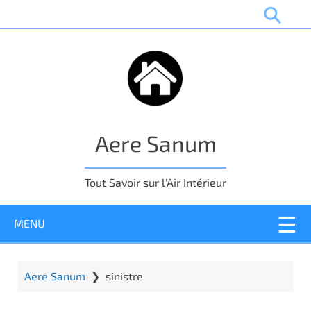
P
a
s
s
e
r
a
u
Aere Sanum
c
o
n
Tout Savoir sur l'Air Intérieur
t
e
MENU
n
u
p
r
Aere Sanum
❯
sinistre
i
n