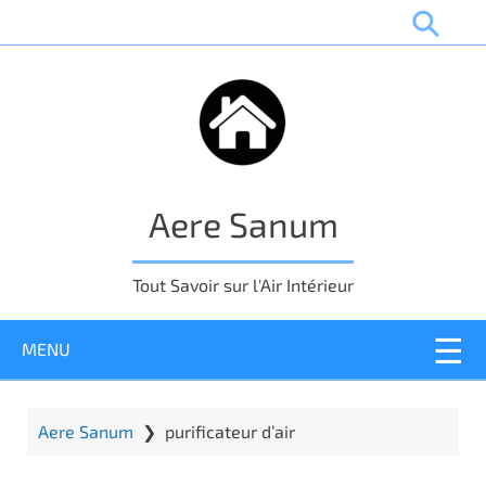
P
a
s
s
e
r
a
u
Aere Sanum
c
o
n
Tout Savoir sur l'Air Intérieur
t
e
MENU
n
u
p
r
Aere Sanum
❯
purificateur d’air
i
n