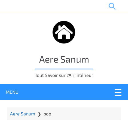
P
a
s
s
e
r
a
u
Aere Sanum
c
o
n
Tout Savoir sur l'Air Intérieur
t
e
MENU
n
u
p
r
Aere Sanum
❯
pop
i
n