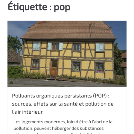
Étiquette :
pop
c
i
p
a
l
Polluants organiques persistants (POP) :
sources, effets sur la santé et pollution de
l’air intérieur
Les logements modernes, loin d’être à l’abri de la
pollution, peuvent héberger des substances