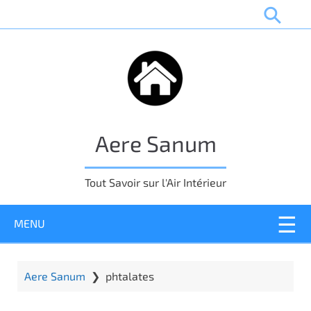
P
a
s
s
e
r
a
u
Aere Sanum
c
o
n
Tout Savoir sur l'Air Intérieur
t
e
MENU
n
u
p
r
Aere Sanum
❯
phtalates
i
n