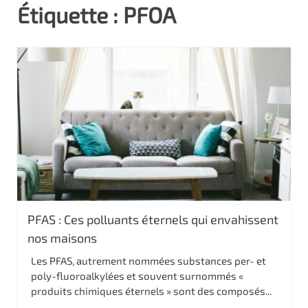
Étiquette :
PFOA
c
i
p
a
l
PFAS : Ces polluants éternels qui envahissent
nos maisons
Les PFAS, autrement nommées substances per- et
poly-fluoroalkylées et souvent surnommés «
produits chimiques éternels » sont des composés...