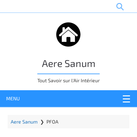
P
a
s
s
e
r
a
u
Aere Sanum
c
o
n
Tout Savoir sur l'Air Intérieur
t
e
MENU
n
u
p
r
Aere Sanum
❯
PFOA
i
n