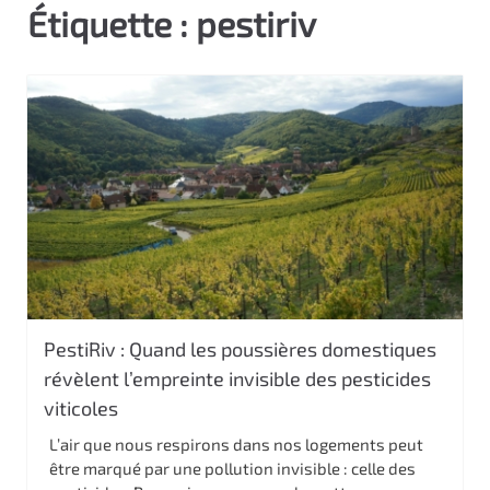
Étiquette :
pestiriv
c
i
p
a
l
PestiRiv : Quand les poussières domestiques
révèlent l’empreinte invisible des pesticides
viticoles
L’air que nous respirons dans nos logements peut
être marqué par une pollution invisible : celle des