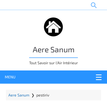
P
a
s
s
e
r
a
u
Aere Sanum
c
o
n
Tout Savoir sur l'Air Intérieur
t
e
MENU
n
u
p
r
Aere Sanum
❯
pestiriv
i
n