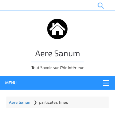
P
a
s
s
e
r
a
u
Aere Sanum
c
o
n
Tout Savoir sur l'Air Intérieur
t
e
MENU
n
u
p
r
Aere Sanum
❯
particules fines
i
n