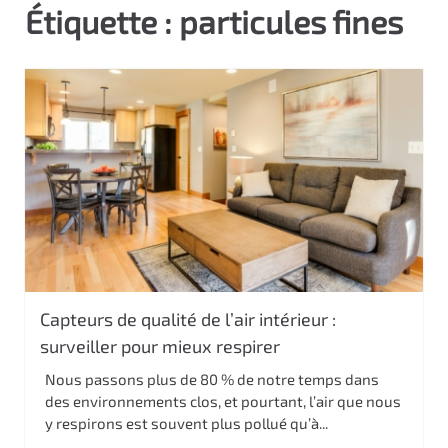
Étiquette :
particules fines
c
i
p
a
l
Capteurs de qualité de l’air intérieur :
surveiller pour mieux respirer
Nous passons plus de 80 % de notre temps dans
des environnements clos, et pourtant, l’air que nous
y respirons est souvent plus pollué qu’à...