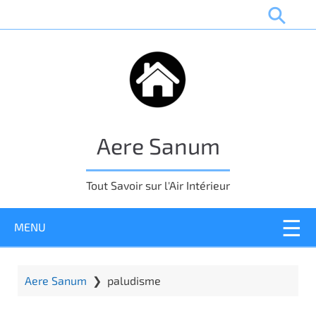
P
a
s
s
e
r
a
u
Aere Sanum
c
o
n
Tout Savoir sur l'Air Intérieur
t
e
MENU
n
u
p
r
Aere Sanum
❯
paludisme
i
n