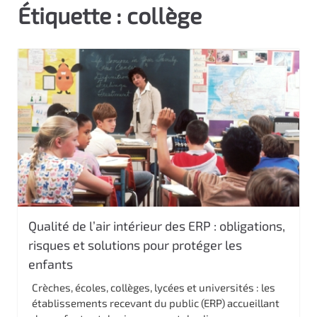
Étiquette :
collège
c
i
p
a
l
Qualité de l’air intérieur des ERP : obligations,
risques et solutions pour protéger les
enfants
Crèches, écoles, collèges, lycées et universités : les
établissements recevant du public (ERP) accueillant