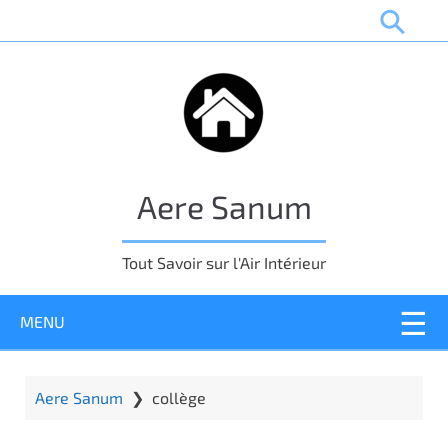
P
a
s
s
e
r
a
u
Aere Sanum
c
o
n
Tout Savoir sur l'Air Intérieur
t
e
MENU
n
u
p
r
Aere Sanum
❯
collège
i
n