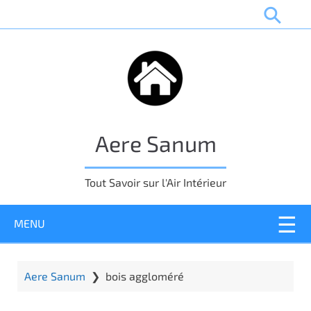
P
a
s
s
e
r
a
u
Aere Sanum
c
o
n
Tout Savoir sur l'Air Intérieur
t
e
MENU
n
u
p
r
Aere Sanum
❯
bois aggloméré
i
n