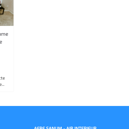
thme
de
tte
...
AERE SANUM - AIR INTERIEUR