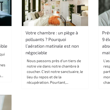
Votre chambre : un piège à
Pré
polluants ? Pourquoi
9 él
ible
l’aération matinale est non
abs
négociable
mai
qui
Nous passons près d'un tiers de
L'a
ômes
notre vie dans notre chambre à
res
coucher. C’est notre sanctuaire, le
part
..
lieu du repos et de la
mon
récupération. Pourtant,...
char