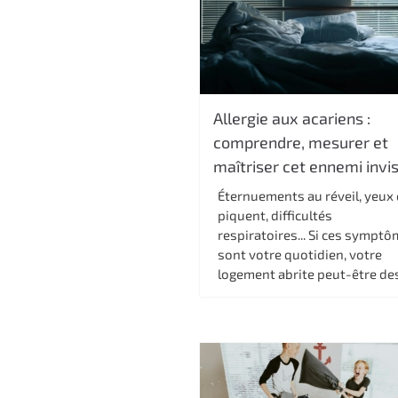
c
i
p
a
l
Allergie aux acariens :
comprendre, mesurer et
maîtriser cet ennemi invis
Éternuements au réveil, yeux 
piquent, difficultés
respiratoires... Si ces sympt
sont votre quotidien, votre
logement abrite peut-être des.