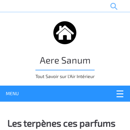
P
a
s
s
e
r
a
u
Aere Sanum
c
o
n
Tout Savoir sur l'Air Intérieur
t
e
MENU
n
u
p
r
Les terpènes ces parfums
i
n