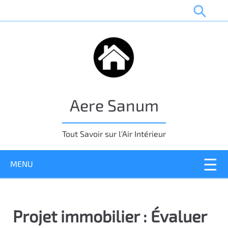
P
a
s
s
e
r
a
u
Aere Sanum
c
o
n
Tout Savoir sur l'Air Intérieur
t
e
MENU
n
u
p
r
Projet immobilier : Évaluer
i
n