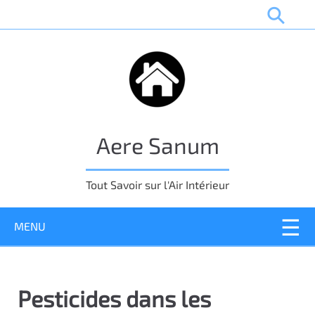
P
a
s
s
e
r
a
u
Aere Sanum
c
o
n
Tout Savoir sur l'Air Intérieur
t
e
MENU
n
u
p
r
Pesticides dans les
i
n