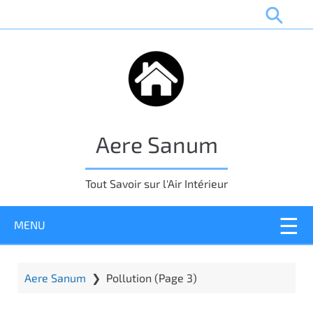
P
a
s
s
e
r
a
u
Aere Sanum
c
o
n
Tout Savoir sur l'Air Intérieur
t
e
MENU
n
u
p
r
Aere Sanum
❯
Pollution
(Page 3)
i
n