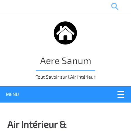
P
a
s
s
e
r
a
u
Aere Sanum
c
o
n
Tout Savoir sur l'Air Intérieur
t
e
MENU
n
u
p
r
Air Intérieur &
i
n