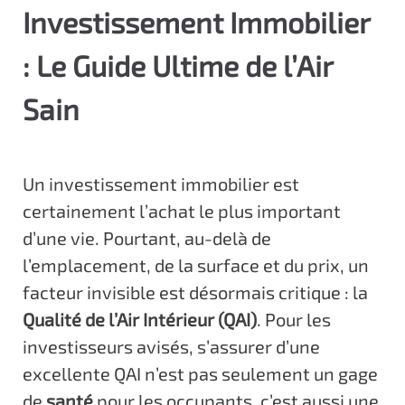
Investissement Immobilier
c
i
: Le Guide Ultime de l’Air
p
a
Sain
l
Un investissement immobilier est
certainement l’achat le plus important
d’une vie. Pourtant, au-delà de
l’emplacement, de la surface et du prix, un
facteur invisible est désormais critique : la
Qualité de l’Air Intérieur (QAI)
. Pour les
investisseurs avisés, s’assurer d’une
excellente QAI n’est pas seulement un gage
de
santé
pour les occupants, c’est aussi une